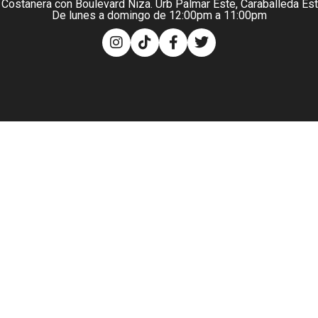
 Costanera con Boulevard Niza. Urb Palmar Este, Caraballeda Es
De lunes a domingo de 12:00pm a 11:00pm