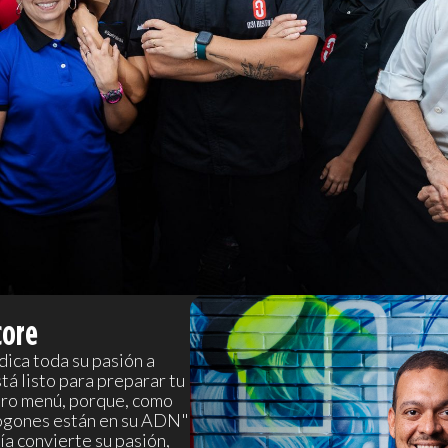
core
dica toda su pasión a
tá listo para preparar tu
tro menú, porque, como
fogones están en su ADN"
ía convierte su pasión,