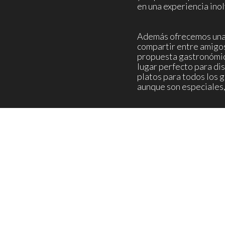
en una experiencia inol
Además ofrecemos una 
compartir entre amigo
propuesta gastronómic
lugar perfecto para dis
platos para todos los 
aunque son especiales,