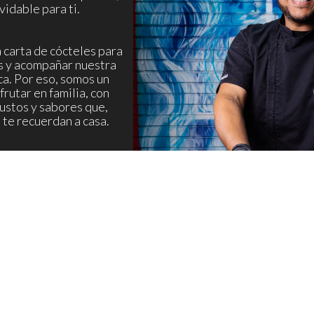
vidable para ti.
carta de cócteles para
s y acompañar nuestra
a. Por eso, somos un
frutar en familia, con
gustos y sabores que,
 te recuerdan a casa.
Si visitas La Guaira, somos una p