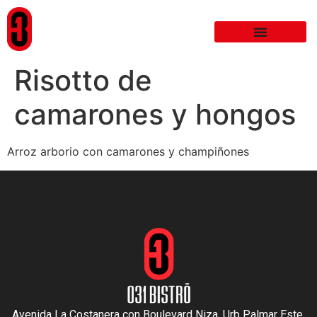
Risotto de
camarones y hongos
Arroz arborio con camarones y champiñones
Avenida La Costanera con Boulevard Niza. Urb Palmar Este,