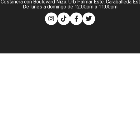
 Costanera con Boulevard Niza. Urb Palmar Este, Caraballeda Es
De lunes a domingo de 12:00pm a 11:00pm