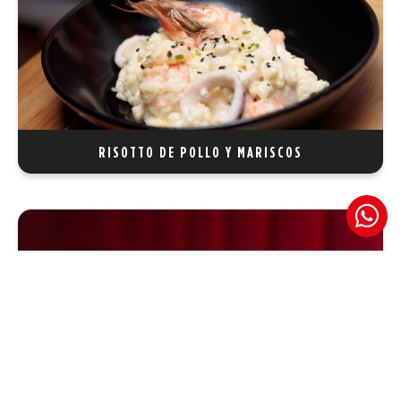
Arroz arborio cremoso, con una deliciosa combinación de
pollo, camarones y calamares, creando una mezcla de
sabores marinos y terrestres que te sorprenderán.
REF 30
RISOTTO DE POLLO Y MARISCOS
RISOTTO NEGRO DE CALAMARES
Arroz arborio cremoso con tinta de calamar, acompañado
de calamares al grill, creando una mezcla rica y sabrosa con
un toque único de mar.
REF 30