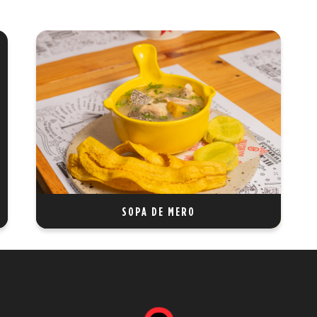
SOPA DE MERO
Delicada sopa preparada con fresco mero,
acompañada de vegetales seleccionados y un
suave toque de especias que realzan su sabor
tradicional.
REF 19
SOPA DE MERO