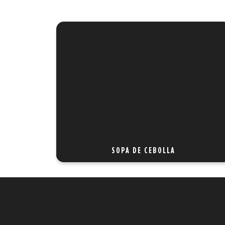
SOPA DE CEBOLLA
La mejor para abrir el apetito, delicioso caldo de
carne con ricas cebollas salteadas, coronadas
con pan tostado y queso parmesano gratinado.
REF 12
SOPA DE CEBOLLA